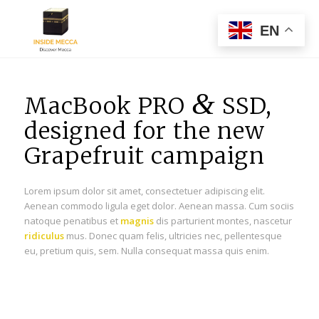
EN
&
MacBook PRO
SSD,
designed for the new
Grapefruit campaign
Lorem ipsum dolor sit amet, consectetuer adipiscing elit.
Aenean commodo ligula eget dolor. Aenean massa. Cum sociis
natoque penatibus et
magnis
dis parturient montes, nascetur
ridiculus
mus. Donec quam felis, ultricies nec, pellentesque
eu, pretium quis, sem. Nulla consequat massa quis enim.